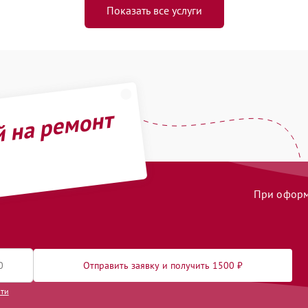
Показать все услуги
й на ремонт
При оформл
Отправить заявку и получить 1500 ₽
сти