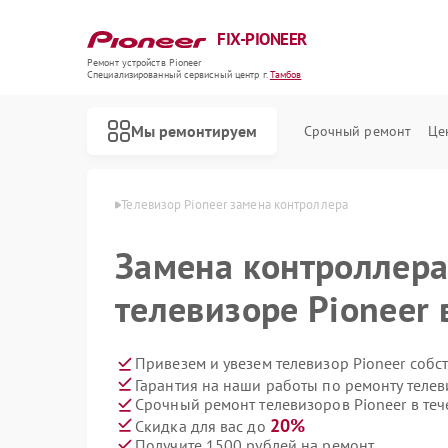
FIX-PIONEER
Ремонт устройств Pioneer
Специализированный cервисный центр г.
Тамбов
Мы ремонтируем
Срочный ремонт
Це
в Pioneer в Тамбове
Телевизор Pioneer замена контроллера
Замена контроллера
телевизоре Pioneer 
Привезем и увезем телевизор Pioneer собс
Гарантия на наши работы по ремонту телев
Срочный ремонт телевизоров Pioneer в теч
20%
Скидка для вас до
Получите 1500 рублей на ремонт
Ремонт кондиционеров Pioneer
Ремонт микшерных пультов Pioneer
Ремонт парогенераторов Pioneer
Ремонт роботов-пылесосов Pioneer
Ремонт акустических систем Pioneer
Ремонт проигрывателей винила Pioneer