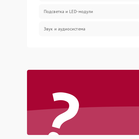
Подсветка и LED-модули
Звук и аудиосистема
Сигнал и приём каналов
Разъёмы и интерфейсы
?
Механические повреждения
Программное обеспечение
Корпус и механика
Пульт и управление