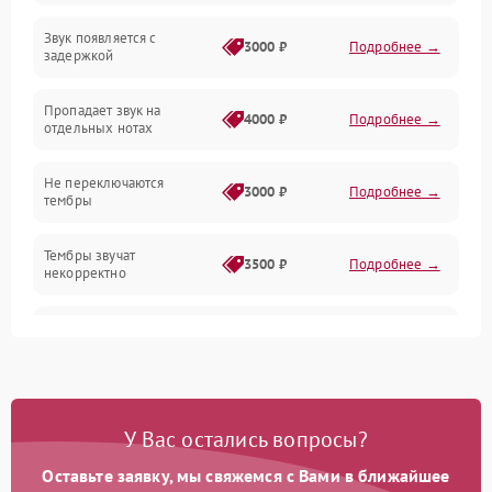
Звук появляется с
Подключения и интерфейсы
3000 ₽
Подробнее →
задержкой
Эффекты и функции
Пропадает звук на
4000 ₽
Подробнее →
отдельных нотах
Механические повреждения
Не переключаются
3000 ₽
Подробнее →
тембры
Оптика
Тембры звучат
Электроника
3500 ₽
Подробнее →
некорректно
Аудио
Самопроизвольно
2800 ₽
Подробнее →
меняется громкость
Программное обеспечение
У Вас остались вопросы?
Оставьте заявку, мы свяжемся с Вами в ближайшее