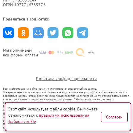
ИНН 7702633247
ОГРН 1077746335776
Поделиться в соц. сетях:
Мы принимаем
все формы оплаты
Политика конфиденциальности
Вся информация на сайте носит исключительно справочный характер.
Товарные знаки используются исключительно для описания устройств, в отношении которых
сервисные центры tmb.pioneer-fixim.ru предоставляют услуги по ремонту. Услуги оказываются
в неавторизованных сервисных центрах tmb.pioneer-fixim.ru, которые не связаны с
правообладателями товарных знаков или их официальными представителями.
Ремонт осуществляется для устройств, уже введенных в гражданский оборот в соответствии
Этот сайт использует файлы cookie. Вы можете
со статьей 1487 ГК РФ.
Использование товарных знаков не преследует цели индивидуализации услуг или введения
ознакомиться с
правилами использования
Согласен
потребителей в заблуждение, а служит для информирования о предоставляемых услугах по
файлов cookie
ремонту техники указанных брендов.
Представленная на сайте информация не является публичной офертой, определяемой
положениями Статьи 437(2) Гражданского кодекса РФ