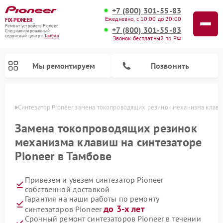
+7 (800) 301-55-83
Ежедневно, с 10:00 до 20:00
FIX-PIONEER
Ремонт устройств Pioneer
+7 (800) 301-55-83
Специализированный
cервисный центр г.
Тамбов
Звонок бесплатный по РФ
Мы ремонтируем
Позвонить
мбове
Синтезатор Pioneer замена токопроводящих резинок механизма клав
Замена токопроводящих резинок
механизма клавиш на синтезаторе
Pioneer в Тамбове
Привезем и увезем синтезатор Pioneer
собственной доставкой
Гарантия на наши работы по ремонту
Ремонт микшерных пультов Pioneer
Ремонт акустических систем Pioneer
Ремонт проигрывателей винила Pioneer
Ремонт парогенераторов Pioneer
Ремонт роботов-пылесосов Pioneer
до 3-х лет
синтезаторов Pioneer
Срочный ремонт синтезаторов Pioneer в течении