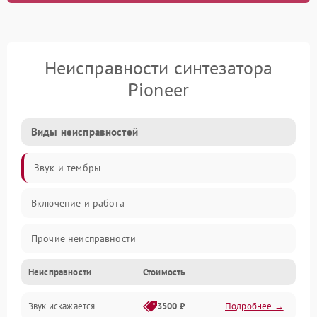
Неисправности синтезатора
Pioneer
Виды неисправностей
Звук и тембры
Включение и работа
Прочие неисправности
Неисправности
Стоимость
Управление и электроника
Звук искажается
3500 ₽
Подробнее →
Клавиатура