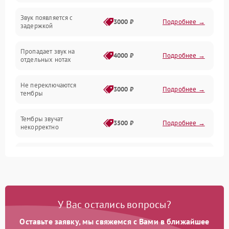
Звук появляется с
Подключения и интерфейсы
3000 ₽
Подробнее →
задержкой
Эффекты и функции
Пропадает звук на
4000 ₽
Подробнее →
отдельных нотах
Механические повреждения
Не переключаются
3000 ₽
Подробнее →
тембры
Оптика
Тембры звучат
Электроника
3500 ₽
Подробнее →
некорректно
Аудио
Самопроизвольно
2800 ₽
Подробнее →
меняется громкость
Программное обеспечение
У Вас остались вопросы?
Оставьте заявку, мы свяжемся с Вами в ближайшее