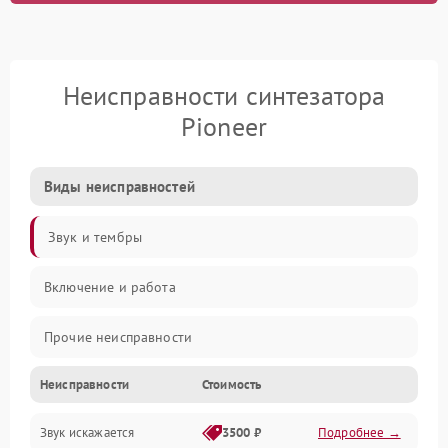
Неисправности синтезатора
Pioneer
Виды неисправностей
Звук и тембры
Включение и работа
Прочие неисправности
Неисправности
Стоимость
Управление и электроника
Звук искажается
3500 ₽
Подробнее →
Клавиатура