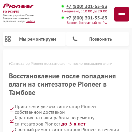
+7 (800) 301-55-83
Ежедневно, с 10:00 до 20:00
FIX-PIONEER
Ремонт устройств Pioneer
+7 (800) 301-55-83
Специализированный
cервисный центр г.
Тамбов
Звонок бесплатный по РФ
Мы ремонтируем
Позвонить
мбове
Синтезатор Pioneer восстановление после попадания влаги
Восстановление после попадания
влаги на синтезаторе Pioneer в
Тамбове
Привезем и увезем синтезатор Pioneer
собственной доставкой
Гарантия на наши работы по ремонту
Ремонт микшерных пультов Pioneer
Ремонт акустических систем Pioneer
Ремонт проигрывателей винила Pioneer
Ремонт парогенераторов Pioneer
Ремонт роботов-пылесосов Pioneer
до 3-х лет
синтезаторов Pioneer
Срочный ремонт синтезаторов Pioneer в течении