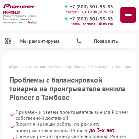
+7 (800) 301-55-83
Ежедневно, с 10:00 до 20:00
FIX-PIONEER
Ремонт устройств Pioneer
+7 (800) 301-55-83
Специализированный
cервисный центр г.
Тамбов
Звонок бесплатный по РФ
Мы ремонтируем
Позвонить
мбове
Проигрыватель винила Pioneer проблемы с балансировкой тонарма
Проблемы с балансировкой
тонарма на проигрывателе винила
Pioneer в Тамбове
Привезем и увезем проигрыватель винила Pioneer
собственной доставкой
Гарантия на наши работы по ремонту
Ремонт микшерных пультов Pioneer
Ремонт парогенераторов Pioneer
Ремонт роботов-пылесосов Pioneer
Ремонт акустических систем Pioneer
до 3-х лет
проигрывателей винила Pioneer
Срочный ремонт проигрывателей винила Pioneer