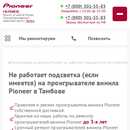
+7 (800) 301-55-83
Ежедневно, с 10:00 до 20:00
FIX-PIONEER
Ремонт устройств Pioneer
+7 (800) 301-55-83
Специализированный
cервисный центр г.
Тамбов
Звонок бесплатный по РФ
Мы ремонтируем
Позвонить
мбове
Проигрыватель винила Pioneer не работает подсветка (если имеется)
Не работает подсветка (если
имеется) на проигрывателе винила
Pioneer в Тамбове
Привезем и увезем проигрыватель винила Pioneer
собственной доставкой
Гарантия на наши работы по ремонту
Ремонт микшерных пультов Pioneer
Ремонт парогенераторов Pioneer
Ремонт роботов-пылесосов Pioneer
Ремонт акустических систем Pioneer
до 3-х лет
проигрывателей винила Pioneer
Срочный ремонт проигрывателей винила Pioneer