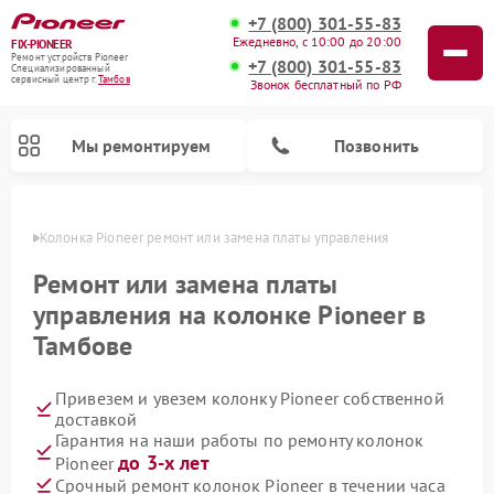
+7 (800) 301-55-83
Ежедневно, с 10:00 до 20:00
FIX-PIONEER
Ремонт устройств Pioneer
+7 (800) 301-55-83
Специализированный
cервисный центр г.
Тамбов
Звонок бесплатный по РФ
Мы ремонтируем
Позвонить
мбове
Колонка Pioneer ремонт или замена платы управления
Ремонт или замена платы
управления на колонке Pioneer в
Тамбове
Привезем и увезем колонку Pioneer собственной
доставкой
Гарантия на наши работы по ремонту колонок
Ремонт парогенераторов Pioneer
Ремонт роботов-пылесосов Pioneer
Ремонт акустических систем Pioneer
Ремонт проигрывателей винила Pioneer
Ремонт микшерных пультов Pioneer
до 3-х лет
Pioneer
Срочный ремонт колонок Pioneer в течении часа