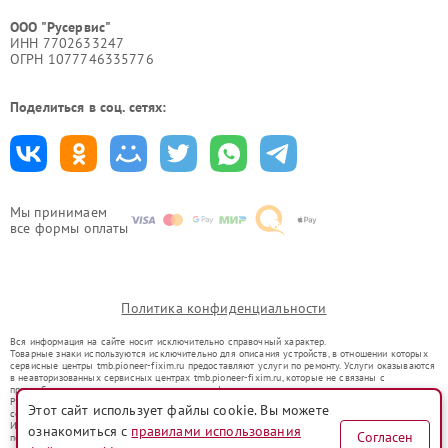
ООО "Русервис"
ИНН 7702633247
ОГРН 1077746335776
Поделиться в соц. сетях:
Мы принимаем
все формы оплаты
Политика конфиденциальности
Вся информация на сайте носит исключительно справочный характер.
Товарные знаки используются исключительно для описания устройств, в отношении которых
сервисные центры tmb.pioneer-fixim.ru предоставляют услуги по ремонту. Услуги оказываются
в неавторизованных сервисных центрах tmb.pioneer-fixim.ru, которые не связаны с
правообладателями товарных знаков или их официальными представителями.
Ремонт осуществляется для устройств, уже введенных в гражданский оборот в соответствии
Этот сайт использует файлы cookie. Вы можете
со статьей 1487 ГК РФ.
Использование товарных знаков не преследует цели индивидуализации услуг или введения
ознакомиться с
правилами использования
Согласен
потребителей в заблуждение, а служит для информирования о предоставляемых услугах по