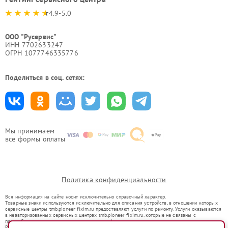
4.9-5.0
ООО "Русервис"
ИНН 7702633247
ОГРН 1077746335776
Поделиться в соц. сетях:
Мы принимаем
все формы оплаты
Политика конфиденциальности
Вся информация на сайте носит исключительно справочный характер.
Товарные знаки используются исключительно для описания устройств, в отношении которых
сервисные центры tmb.pioneer-fixim.ru предоставляют услуги по ремонту. Услуги оказываются
в неавторизованных сервисных центрах tmb.pioneer-fixim.ru, которые не связаны с
правообладателями товарных знаков или их официальными представителями.
Ремонт осуществляется для устройств, уже введенных в гражданский оборот в соответствии