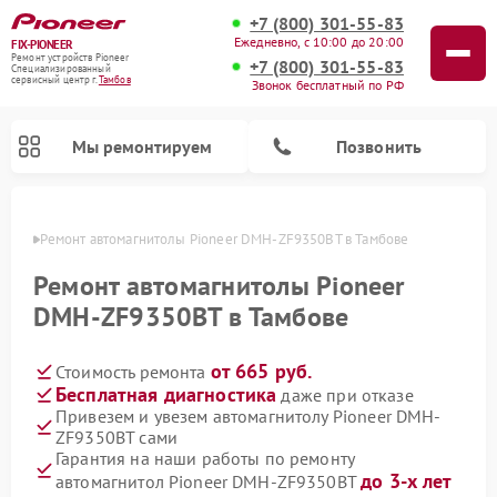
+7 (800) 301-55-83
Ежедневно, с 10:00 до 20:00
FIX-PIONEER
Ремонт устройств Pioneer
+7 (800) 301-55-83
Специализированный
cервисный центр г.
Тамбов
Звонок бесплатный по РФ
Мы ремонтируем
Позвонить
мбове
Ремонт автомагнитолы Pioneer DMH-ZF9350BT в Тамбове
Ремонт автомагнитолы Pioneer
DMH-ZF9350BT в Тамбове
от 665 руб.
Стоимость ремонта
Бесплатная диагностика
даже при отказе
Привезем и увезем автомагнитолу Pioneer DMH-
ZF9350BT сами
Ремонт парогенераторов Pioneer
Ремонт роботов-пылесосов Pioneer
Ремонт акустических систем Pioneer
Ремонт проигрывателей винила Pioneer
Ремонт микшерных пультов Pioneer
Гарантия на наши работы по ремонту
до 3-х лет
автомагнитол Pioneer DMH-ZF9350BT