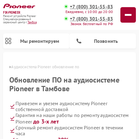
+7 (800) 301-55-83
Ежедневно, с 10:00 до 20:00
FIX-PIONEER
Ремонт устройств Pioneer
+7 (800) 301-55-83
Специализированный
cервисный центр г.
Тамбов
Звонок бесплатный по РФ
Мы ремонтируем
Позвонить
мбове
Аудиосистема Pioneer обновление по
Обновление ПО на аудиосистеме
Pioneer в Тамбове
Привезем и увезем аудиосистему Pioneer
собственной доставкой
Гарантия на наши работы по ремонту аудиосистем
до 3-х лет
Pioneer
Ремонт парогенераторов Pioneer
Ремонт роботов-пылесосов Pioneer
Ремонт акустических систем Pioneer
Ремонт проигрывателей винила Pioneer
Ремонт микшерных пультов Pioneer
Срочный ремонт аудиосистем Pioneer в течении
часа