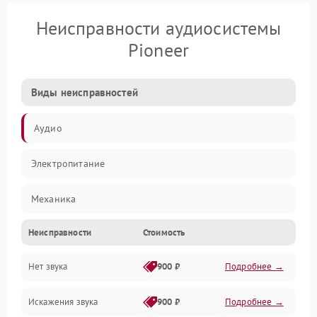
Неисправности аудиосистемы
Pioneer
Виды неисправностей
Аудио
Электропитание
Механика
Неисправности
Стоимость
Управление
Нет звука
900 ₽
Подробнее →
Корпус/Герметичность
Искажения звука
900 ₽
Подробнее →
Электронные компоненты